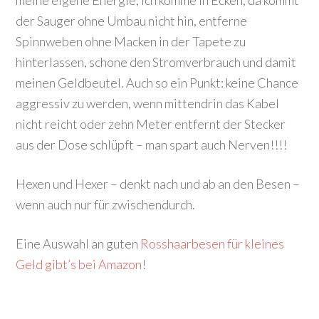
meine eigene Energie, ich komme in Ecken, da kommt
der Sauger ohne Umbau nicht hin, entferne
Spinnweben ohne Macken in der Tapete zu
hinterlassen, schone den Stromverbrauch und damit
meinen Geldbeutel. Auch so ein Punkt: keine Chance
aggressiv zu werden, wenn mittendrin das Kabel
nicht reicht oder zehn Meter entfernt der Stecker
aus der Dose schlüpft – man spart auch Nerven!!!!
Hexen und Hexer – denkt nach und ab an den Besen –
wenn auch nur für zwischendurch.
Eine Auswahl an guten
Rosshaarbesen für kleines
Geld gibt’s bei Amazon
!