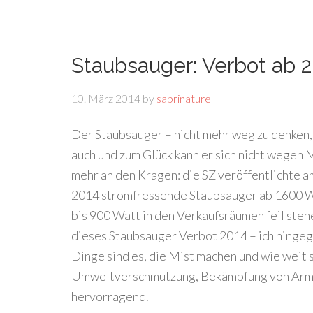
Staubsauger: Verbot ab 
10. März 2014
by
sabrinature
Der Staubsauger – nicht mehr weg zu denken, p
auch und zum Glück kann er sich nicht wegen
mehr an den Kragen: die SZ veröffentlichte 
2014 stromfressende Staubsauger ab 1600 Wa
bis 900 Watt in den Verkaufsräumen feil steh
dieses Staubsauger Verbot 2014 – ich hingege
Dinge sind es, die Mist machen und wie weit s
Umweltverschmutzung, Bekämpfung von Armut 
hervorragend.