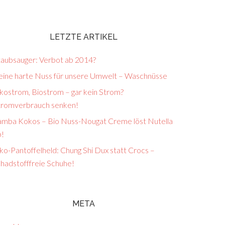
LETZTE ARTIKEL
taubsauger: Verbot ab 2014?
eine harte Nuss für unsere Umwelt – Waschnüsse
kostrom, Biostrom – gar kein Strom?
tromverbrauch senken!
amba Kokos – Bio Nuss-Nougat Creme löst Nutella
b!
o-Pantoffelheld: Chung Shi Dux statt Crocs –
chadstofffreie Schuhe!
META