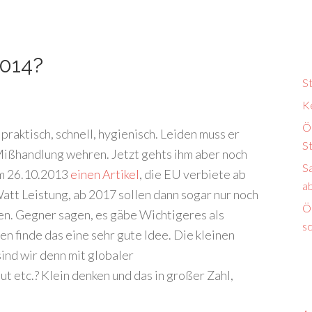
2014?
S
K
Ö
raktisch, schnell, hygienisch. Leiden muss er
S
 Mißhandlung wehren. Jetzt gehts ihm aber noch
S
am 26.10.2013
einen Artikel
, die EU verbiete ab
a
tt Leistung, ab 2017 sollen dann sogar nur noch
Ök
en. Gegner sagen, es gäbe Wichtigeres als
s
n finde das eine sehr gute Idee. Die kleinen
ind wir denn mit globaler
etc.? Klein denken und das in großer Zahl,