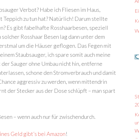
A
bsauger Verbot? Habe ich Fliesen im Haus,
E
t Teppich zu tun hat? Natürlich! Darum stellte
K
en? Es gibt fabelhafte Rosshaarbesen, speziell
W
n solcher Rosshaar Besen lag dann unter dem
 erstmal um die Häuser geflogen. Das Fegen mit
 einem Staubsauger, ich spare somit auch meine
 der Sauger ohne Umbau nicht hin, entferne
nterlassen, schone den Stromverbrauch und damit
 Chance aggressiv zu werden, wenn mittendrin
rnt der Stecker aus der Dose schlüpft – man spart
S
2
Ke
Besen – wenn auch nur für zwischendurch.
u
W
ines Geld gibt’s bei Amazon
!