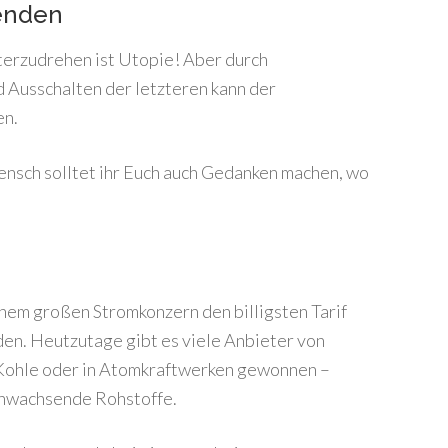
enden
terzudrehen ist Utopie! Aber durch
 Ausschalten der letzteren kann der
en.
nsch solltet ihr Euch auch Gedanken machen, wo
einem großen Stromkonzern den billigsten Tarif
en. Heutzutage gibt es viele Anbieter von
Kohle oder in Atomkraftwerken gewonnen –
chwachsende Rohstoffe.