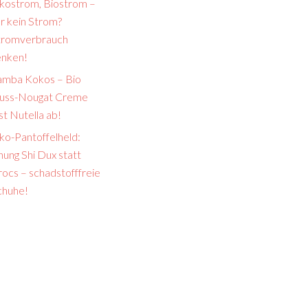
kostrom, Biostrom –
r kein Strom?
tromverbrauch
enken!
amba Kokos – Bio
uss-Nougat Creme
st Nutella ab!
ko-Pantoffelheld:
ung Shi Dux statt
ocs – schadstofffreie
chuhe!