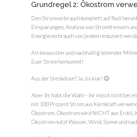
Grundregel 2: Ökostrom verw
Den Stromverbrauch komplett auf Null herun
Einsparungen, Analyse von Stromfressern und
Energieverbrauch von jedem reduziert werd
Als bewusster und nachhaltig lebender Mitme
Euer Strom herkommt!
Aus der Steckdose? Ja, iss klar! 😉
Aber ihr habt die Wahl – ihr müsst nicht bei 
mit 100 Prozent Strom aus Kernkraft verwend
Ökostrom. Ökostrom wird NICHT aus Erdöl, 
Ökostrom nutzt Wasser, Wind, Sonne und na