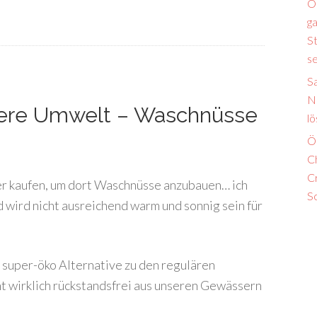
Ö
ga
S
s
S
N
nsere Umwelt – Waschnüsse
lö
Ö
Ch
Cr
ker kaufen, um dort Waschnüsse anzubauen… ich
S
 wird nicht ausreichend warm und sonnig sein für
 super-öko Alternative zu den regulären
t wirklich rückstandsfrei aus unseren Gewässern