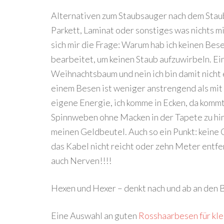
Alternativen zum Staubsauger nach dem Stau
Parkett, Laminat oder sonstiges was nichts mi
sich mir die Frage: Warum hab ich keinen Bes
bearbeitet, um keinen Staub aufzuwirbeln. Ei
Weihnachtsbaum und nein ich bin damit nicht
einem Besen ist weniger anstrengend als mit
eigene Energie, ich komme in Ecken, da kommt
Spinnweben ohne Macken in der Tapete zu hi
meinen Geldbeutel. Auch so ein Punkt: keine
das Kabel nicht reicht oder zehn Meter entfe
auch Nerven!!!!
Hexen und Hexer – denkt nach und ab an den 
Eine Auswahl an guten
Rosshaarbesen für kle