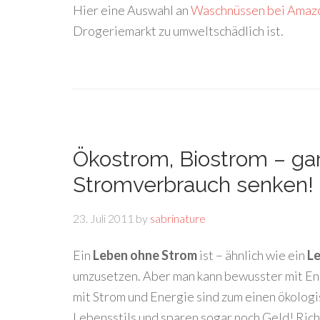
Hier eine Auswahl an
Waschnüssen bei Amaz
Drogeriemarkt zu umweltschädlich ist.
Ökostrom, Biostrom – ga
Stromverbrauch senken!
23. Juli 2011
by
sabrinature
Ein
Leben ohne Strom
ist – ähnlich wie ein
Le
umzusetzen. Aber man kann bewusster mit E
mit Strom und Energie sind zum einen ökologi
Lebensstils und sparen sogar noch Geld! Rich