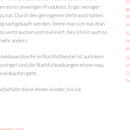
Ö
n eures jeweilgen Produktes. Ergo: weniger
ga
 zu tun. Durch den geringeren Verbrauch halten
S
dig nachgekauft werden. Wenn man sich mal dran
s
u verbrauchen und realisiert, hey ich bin auch so
S
 mehr anders.
N
lö
 Handwaschseife im Nachfüllbeutel ist auch kein
Ö
Duschgel sind die Nachfüllpackungen etwas mau,
Ch
an einkaufen geht.
Cr
S
d befülle diese immer wieder, bis sie
mweltschutz