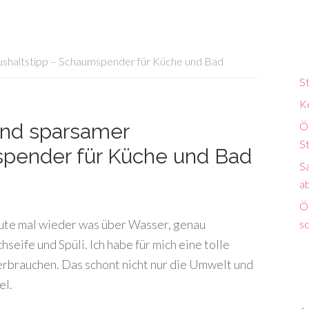
ushaltstipp – Schaumspender für Küche und Bad
S
K
und sparsamer
Ö
S
spender für Küche und Bad
S
a
Ök
eute mal wieder was über Wasser, genau
s
ife und Spüli. Ich habe für mich eine tolle
rbrauchen. Das schont nicht nur die Umwelt und
el.