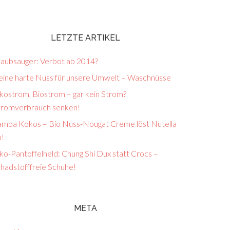
LETZTE ARTIKEL
taubsauger: Verbot ab 2014?
eine harte Nuss für unsere Umwelt – Waschnüsse
kostrom, Biostrom – gar kein Strom?
tromverbrauch senken!
amba Kokos – Bio Nuss-Nougat Creme löst Nutella
b!
o-Pantoffelheld: Chung Shi Dux statt Crocs –
chadstofffreie Schuhe!
META