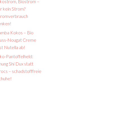
kostrom, Biostrom –
r kein Strom?
tromverbrauch
enken!
amba Kokos – Bio
uss-Nougat Creme
st Nutella ab!
ko-Pantoffelheld:
ung Shi Dux statt
ocs – schadstofffreie
chuhe!