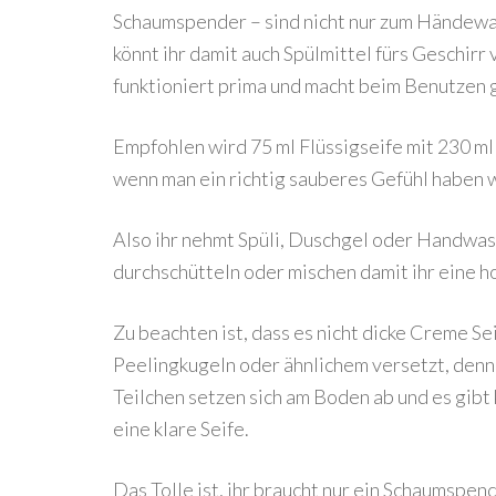
Schaumspender – sind nicht nur zum Händewas
könnt ihr damit auch Spülmittel fürs Geschirr
funktioniert prima und macht beim Benutzen gla
Empfohlen wird 75 ml Flüssigseife mit 230 ml
wenn man ein richtig sauberes Gefühl haben w
Also ihr nehmt Spüli, Duschgel oder Handwasc
durchschütteln oder mischen damit ihr eine h
Zu beachten ist, dass es nicht dicke Creme Sei
Peelingkugeln oder ähnlichem versetzt, denn 
Teilchen setzen sich am Boden ab und es gibt
eine klare Seife.
Das Tolle ist, ihr braucht nur ein Schaumspe