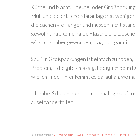
Küche und Nachfüllbeutel oder Großpackunge
Müll und die örtliche Kläranlage hat weniger
die Sachen viel länger und müssen nicht stän
gewöhnt hat, keine halbe Flasche pro Dusche z
wirklich sauber geworden, mag man gar nicht
Spüli in Großpackungen ist einfach zu haben,
Problem, – die gibts massig. Lediglich beim 
wie ich finde – hier kommt es darauf an, wo m
Ich habe Schaumspender mit Inhalt gekauft un
auseinanderfallen.
Kategorie:
Allgemein
,
Gesundheit
,
Tipps & Tricks
,
U