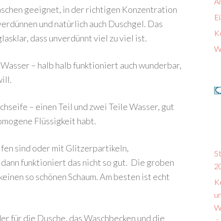
A
chen geeignet, in der richtigen Konzentration
E
 verdünnen und natürlich auch Duschgel. Das
K
sklar, dass unverdünnt viel zu viel ist.
W
 Wasser – halb halb funktioniert auch wunderbar,
ill.
hseife – einen Teil und zwei Teile Wasser, gut
omogene Flüssigkeit habt.
fen sind oder mit Glitzerpartikeln,
S
dann funktioniert das nicht so gut. Die groben
2
 keinen so schönen Schaum. Am besten ist echt
Ke
u
W
nder für die Dusche, das Waschbecken und die