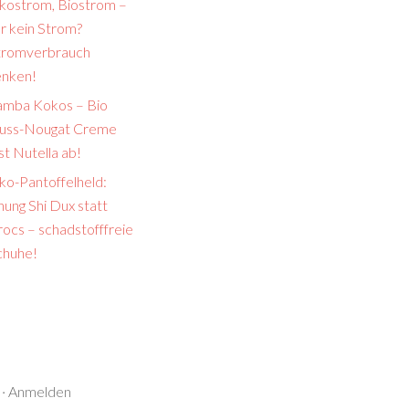
kostrom, Biostrom –
r kein Strom?
tromverbrauch
enken!
amba Kokos – Bio
uss-Nougat Creme
st Nutella ab!
ko-Pantoffelheld:
ung Shi Dux statt
ocs – schadstofffreie
chuhe!
·
Anmelden