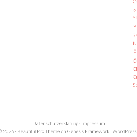
Ö
ga
S
s
S
N
lö
Ö
Ch
Cr
S
Datenschutzerklärung
·
Impressum
© 2026 ·
Beautiful Pro Theme
on
Genesis Framework
·
WordPress