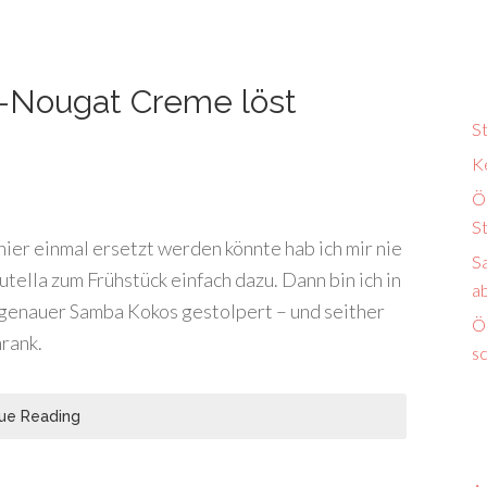
-Nougat Creme löst
S
K
Ö
S
ier einmal ersetzt werden könnte hab ich mir nie
S
ella zum Frühstück einfach dazu. Dann bin ich in
a
genauer Samba Kokos gestolpert – und seither
Ök
hrank.
s
ue Reading