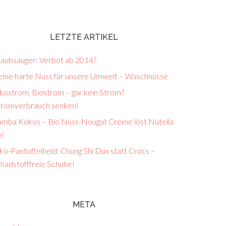
LETZTE ARTIKEL
taubsauger: Verbot ab 2014?
eine harte Nuss für unsere Umwelt – Waschnüsse
kostrom, Biostrom – gar kein Strom?
tromverbrauch senken!
amba Kokos – Bio Nuss-Nougat Creme löst Nutella
b!
o-Pantoffelheld: Chung Shi Dux statt Crocs –
chadstofffreie Schuhe!
META