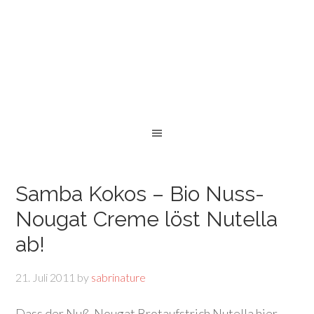
Samba Kokos – Bio Nuss-
Nougat Creme löst Nutella
ab!
21. Juli 2011
by
sabrinature
Dass der Nuß-Nougat Brotaufstrich Nutella hier