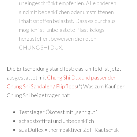
uneingeschränkt empfehlen. Alle anderen
sind mit bedenklichen oder umstrittenen
Inhaltsstoffen belastet. Dass es durchaus
möglich ist, unbelastete Plastikclogs
herzustellen, beweisen die roten
CHUNG SHI DUX.
Die Entscheidung stand fest: das Umfeld ist jetzt
ausgestattet mit
Chung Shi Dux und passender
Chung Shi Sandalen / Flipflops
(*) Was zum Kauf der
Chung Shi beigetragen hat:
Testsieger Ökotest mit „sehr gut“
schadstofffrei und unbedenklich
aus Duflex = thermoaktiver Zell-Kautschuk