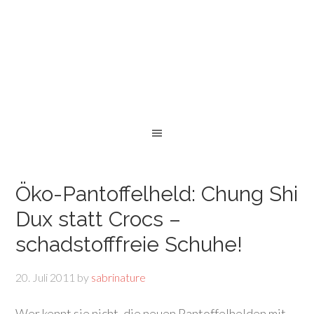
Öko-Pantoffelheld: Chung Shi
Dux statt Crocs –
schadstofffreie Schuhe!
20. Juli 2011
by
sabrinature
Wer kennt sie nicht, die neuen Pantoffelhelden mit