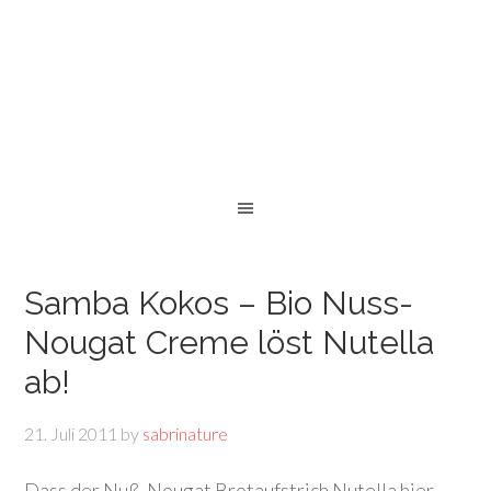
Samba Kokos – Bio Nuss-
Nougat Creme löst Nutella
ab!
21. Juli 2011
by
sabrinature
Dass der Nuß-Nougat Brotaufstrich Nutella hier